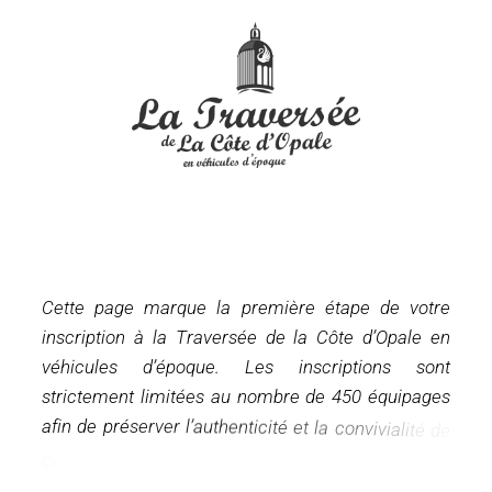
C
e
t
t
e
p
a
g
e
m
a
r
q
u
e
l
a
p
r
e
m
i
è
r
e
é
t
a
p
e
d
e
v
o
t
r
e
i
n
s
c
r
i
p
t
i
o
n
à
l
a
T
r
a
v
e
r
s
é
e
d
e
l
a
C
ô
t
e
d
’
O
p
a
l
e
e
n
v
é
h
i
c
u
l
e
s
d
’
é
p
o
q
u
e
.
L
e
s
i
n
s
c
r
i
p
t
i
o
n
s
s
o
n
t
s
t
r
i
c
t
e
m
e
n
t
l
i
m
i
t
é
e
s
a
u
n
o
m
b
r
e
d
e
4
5
0
é
q
u
i
p
a
g
e
s
a
f
i
n
d
e
p
r
é
s
e
r
v
e
r
l
’
a
u
t
h
e
n
t
i
c
i
t
é
e
t
l
a
c
o
n
v
i
v
i
a
l
i
t
é
d
e
c
e
t
t
e
j
o
u
r